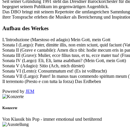
Seit seiner Gründung 1991 steht das Dresdner Barockorchester für 
begegnet seinem Publikum im gegenwärtigen Augenblick.
Das DBO bringt mit seinem Repertoire die umfangreichen Sammlungen
ihrer Tonsprache erleben die Musiker als Bereicherung und Inspirat
Aufbau des Werkes
L'Introduzione (Maestoso ed adagio) Mein Gott, mein Gott
Sonata I (Largo): Pater, dimitte illis, non enim sciunt, quid faciunt (Va
Sonata II (Grave e cantabile): Amen dico tibi: hodie mecum eris in par
Sonata III (Grave): Mulier, ecce filius tuus, et tu, ecce mater tua! (Fr
Sonata IV (Largo): Eli, Eli, lama asabthani? (Mein Gott, mein Gott)
Sonata V (Adagio): Sitio (Ach, mich dürstet)
Sonata VI (Lento): Consummatum est! (Es ist vollbracht)
Sonata VII (Largo): Pater! In manus tuas commendo spiritum meum (
Il terremoto (Presto e con tutta la forza) Das Erdbeben
Powered by
JEM
Konzerte
Von Klassik bis Pop - immer emotional und berührend