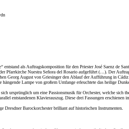
ydn
e“ entstand als Auftragskomposition für den Priester José Saenz de Sa
er Pfarrkirche Nuestra Señora del Rosario aufgeführt (…). Der Auftrag
aphen Georg August von Griesinger den Ablauf der Aufführung in Cád
tte hängende Lampe von großem Umfange erleuchtete das heilige Dunke
sich ursprünglich um eine Passionsmusik für Orchester, welche sich the
parallel entstandenen Klavierauszug. Diese drei Fassungen erschienen 
ge Dresdner Barockorchester brilliant auf historischen Instrumenten.