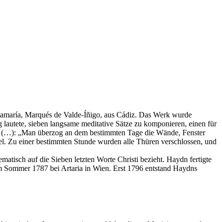
ntamaría, Marqués de Valde-Íñigo, aus Cádiz. Das Werk wurde
 lautete, sieben langsame meditative Sätze zu komponieren, einen für
iz (…): „Man überzog an dem bestimmten Tage die Wände, Fenster
l. Zu einer bestimmten Stunde wurden alle Thüren verschlossen, und
matisch auf die Sieben letzten Worte Christi bezieht. Haydn fertigte
im Sommer 1787 bei Artaria in Wien. Erst 1796 entstand Haydns