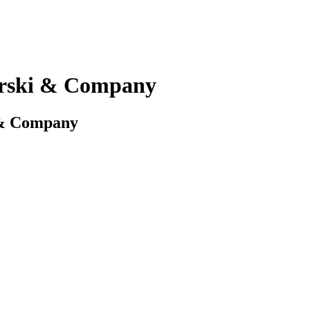
Perski & Company
i & Company