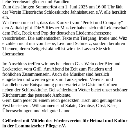
liebe Vereinsmitglieder und Familien.
Zum diesjährigen Sommerfest am 1. Juni 2025 um 16.00 Uhr lädt
der Verein Historische Schlosskirche Jahnishausen e.V. alle herzlich
ein.
Wir freuen uns sehr, dass das Konzert von "Perski und Company“
den Auftakt gibt. Die 5 Riesaer Musiker haben sich mit Leidenschaft
dem Folk, Rock und Pop der deutschen Liedermacherszene
verschrieben. Die authentischen Texte mit Tiefgang, Ironie und Witz
erzählen nicht nur von Liebe, Leid und Schmerz, sondern berühren
Themen, deren Zeitgeist aktuell ist wie nie. Lassen Sie sich
überraschen.
Im Anschluss treffen wir uns bei einem Glas Wein oder Bier und
Leckereien vom Grill. Am Abend ist Zeit zum Plaudern und
fröhlichen Zusammensein. Auch die Musiker sind herzlich
eingeladen und werden gern zum Tanz spielen. Vereins- und
Landleben zur Entspannung pur erwartet alle Gäste im Grünen
neben der Schlosskirche. Bei schlechtem Wetter bietet unser schöner
Kirchenraum das passende Ambiente.
Gern kann jeder zu einem reich gedeckten Tisch und gelungenen
Fest beisteuern. Willkommen sind Salate, Gemüse, Obst, Käse,
Überraschungen und viel gute Laune.
Gefördert mit Mitteln des Fördervereins für Heimat und Kultur
in der Lommatzscher Pflege e.V.