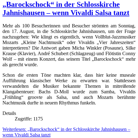
„Barockschock“ in der Schlosskirche
Jahnishausen – wenn Vivaldi Salsa tanzt
Mehr als 100 Besucherinnen und Besucher strömten am Sonntag,
den 17. August, in die Schlosskirche Jahnishausen, um der Frage
nachzugehen: Wie klingt es eigentlich, wenn Vollblut-Jazzmusiker
Mozarts „Kleine Nachtmusik“ oder Vivaldis „Vier Jahreszeiten“
interpretieren? Die Antwort gaben Micha Winkler (Posaune), Silke
Krause (Klavier), André Schubert (Schlagzeug) und Flötistin Conny
Wolf – mit einem Konzert, das seinem Titel „Barockschock“ mehr
als gerecht wurde.
Schon die ersten Töne machten klar, dass hier keine museale
Aufführung klassischer Werke zu erwarten war. Stattdessen
verwandelten die Musiker bekannte Themen in mitreißende
Klangabenteuer: Bachs D-Moll wurde zum Samba, Vivaldis
„Frühling“ groovte als Salsa, und auch Mozarts berühmte
Nachtmusik durfte in neuem Rhythmus funkeln.
Details
Zugriffe: 1175
Weiterlesen: „Barockschock“ in der Schlosskirche Jahnishausen –
wenn Vivaldi Salsa tanzt